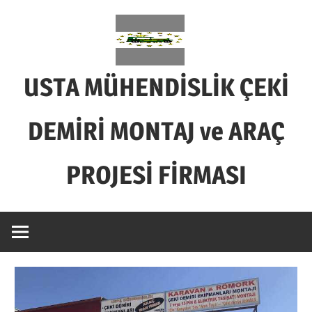
Skip
to
content
USTA MÜHENDİSLİK ÇEKİ
DEMİRİ MONTAJ ve ARAÇ
PROJESİ FİRMASI
BİZİM
İŞİMİZ
SADECE
ÇEKİ
DEMİRİ
MONTAJ