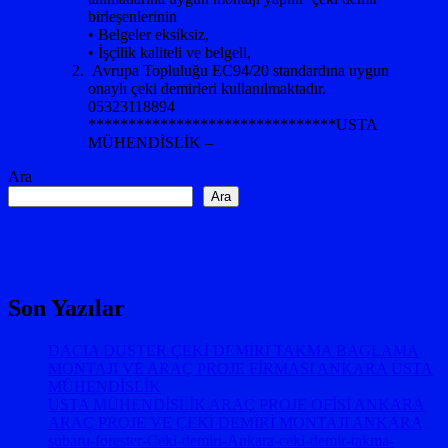
birleşenlerinin
• Belgeler eksiksiz,
• İşçilik kaliteli ve belgeli,
Avrupa Topluluğu EC94/20 standardına uygun
onaylı çeki demirleri kullanılmaktadır.
05323118894
*******************************USTA
MÜHENDİSLİK –
Ara
Ara
Son Yazılar
DACIA DUSTER ÇEKİ DEMİRİ TAKMA BAGLAMA
MONTAJI VE ARAÇ PROJE FİRMASI ANKARA USTA
MÜHENDİSLİK
USTA MÜHENDİSLİK ARAÇ PROJE OFİSİ ANKARA
ARAÇ PROJE VE ÇEKİ DEMİRİ MONTAJI ANKARA
subaru-forester-Ceki-demiri-Ankara-ceki-demir-takma-