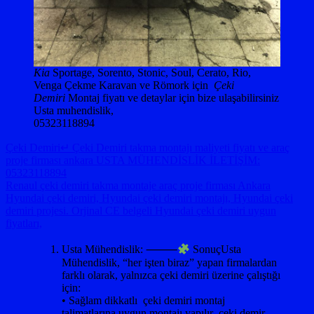
Kia
Sportage, Sorento, Stonic, Soul, Cerato, Rio,
Venga Çekme Karavan ve Römork için
Çeki
Demiri
Montaj fiyatı ve detaylar için bize ulaşabilirsiniz
Usta muhendislik,
05323118894
Çeki Demiri↵ Çeki Demiri takma montajı maliyeti fiyatı ve araç
proje firması ankara USTA MÜHENDİSLİK İLETİŞİM:
05323118894
Yazı
Previous
Renaul çeki demiri takma montaje araç proje firması Ankara
Post:
Next
Hyundai çeki demiri, Hyundai çeki demiri montajı, Hyundai çeki
gezinmesi
Post:
demiri projesi. Orjinal CE belgeli Hyundai çeki demiri uygun
fiyatları,
Usta Mühendislik: ⸻
SonuçUsta
Mühendislik, “her işten biraz” yapan firmalardan
farklı olarak, yalnızca çeki demiri üzerine çalıştığı
için:
• Sağlam dikkatlı çeki demiri montaj
talimatlarına uygun montajı yapılır çeki demir