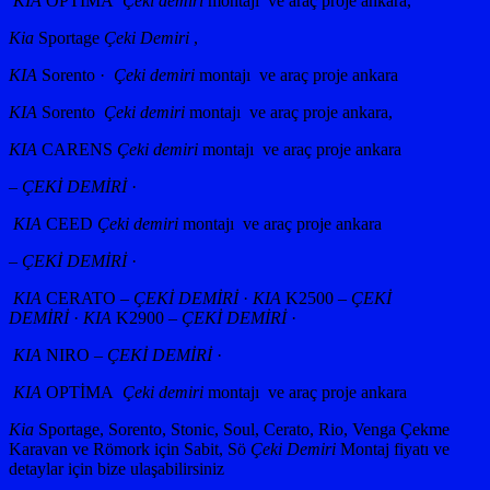
KIA
OPTIMA
Çeki demiri
montajı ve araç proje ankara,
Kia
Sportage
Çeki Demiri
,
KIA
Sorento ·
Çeki demiri
montajı ve araç proje ankara
KIA
Sorento
Çeki demiri
montajı ve araç proje ankara,
KIA
CARENS
Çeki demiri
montajı ve araç proje ankara
–
ÇEKİ DEMİRİ
·
KIA
CEED
Çeki demiri
montajı ve araç proje ankara
–
ÇEKİ DEMİRİ
·
KIA
CERATO –
ÇEKİ DEMİRİ
·
KIA
K2500 –
ÇEKİ
DEMİRİ
·
KIA
K2900 –
ÇEKİ DEMİRİ
·
KIA
NIRO –
ÇEKİ DEMİRİ
·
KIA
OPTİMA
Çeki demiri
montajı ve araç proje ankara
Kia
Sportage, Sorento, Stonic, Soul, Cerato, Rio, Venga Çekme
Karavan ve Römork için Sabit, Sö
Çeki Demiri
Montaj fiyatı ve
detaylar için bize ulaşabilirsiniz