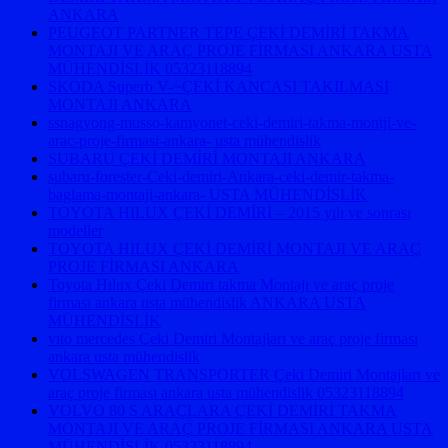
ANKARA
PEUGEOT PARTNER TEPE ÇEKİ DEMİRİ TAKMA
MONTAJI VE ARAÇ PROJE FİRMASI ANKARA USTA
MÜHENDİSLİK 05323118894
SKODA Superb V-~ÇEKİ KANCASI TAKILMASI
MONTAJI ANKARA
ssnagyong-musso-kamyonet-ceki-demiri-takma-montji-ve-
arac-proje-firmasi-ankara- usta mühendislik
SUBARU ÇEKİ DEMİRİ MONTAJI ANKARA
subaru-forester-Ceki-demiri-Ankara-ceki-demir-takma-
baglama-montaji-ankara- USTA MÜHENDİSLİK
TOYOTA HILUX ÇEKİ DEMİRİ – 2015 yılı ve sonrası
modeller
TOYOTA HILUX ÇEKİ DEMİRİ MONTAJI VE ARAÇ
PROJE FİRMASI ANKARA
Toyota Hılux Çeki Demiri takma Montajı ve araç proje
firması ankara usta mühendislik ANKARA USTA
MÜHENDİSLİK
vıto mercedes Çeki Demiri Montajları ve araç proje firması
ankara usta mühendislik
VOLSWAGEN TRANSPORTER Çeki Demiri Montajları ve
araç proje firması ankara usta mühendislik 05323118894
VOLVO 80 S ARAÇLARA ÇEKİ DEMİRİ TAKMA
MONTAJI VE ARAÇ PROJE FİRMASI ANKARA USTA
MÜHENDİSLİK 05323118894