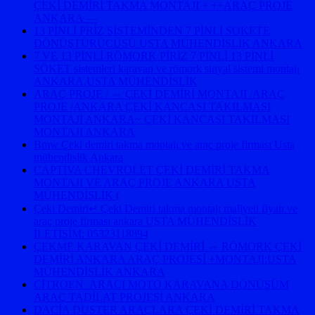
ÇEKİ DEMİRİ TAKMA MONTAJI + ++ARAÇ PROJE
ANKARA —
13 PİNLİ PRİZ SİSTEMİNDEN 7 PİNLİ SOKETE
DÖNÜŞTÜRÜCÜSÜ USTA MÜHENDİSLİK ANKARA
7 VE 13 PİNLİ RÖMORK PİRİZ 7 PİNLİ 13 PİNLİ
SÖKET sistemleri karavan ve römork sinyal sistemi montajı
ANKARA.USTA MÜHENDİSLİK
ARAÇ PROJE / ⇔ ÇEKİ DEMİRİ MONTAJI /ARAÇ
PROJE /ANKARA ÇEKİ KANCASI TAKILMASI
MONTAJI ANKARA~ ÇEKİ KANCASI TAKILMASI
MONTAJI ANKARA
Bmw Çeki demiri takma montajı ve araç proje firması Usta
mühendislik Ankara
CAPTİVA CHEVROLET ÇEKİ DEMİRİ TAKMA
MONTAJI VE ARAÇ PROJE ANKARA USTA
MÜHENDİSLİK (
Çeki Demiri↵ Çeki Demiri takma montajı maliyeti fiyatı ve
araç proje firması ankara USTA MÜHENDİSLİK
İLETİŞİM: 05323118894
ÇEKME KARAVAN ÇEKİ DEMİRİ ⇔ RÖMORK ÇEKİ
DEMİRİ ANKARA ARAÇ PROJESİ +MONTAJI:USTA
MÜHENDİSLİK ANKARA
CİTROEN ARACI MOTO KARAVANA DÖNÜŞÜM
ARAÇ TADİLAT PROJESİ ANKARA
DACİA DUSTER ARAÇLARA ÇEKİ DEMİRİ TAKMA