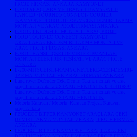
PROJE FİRMASI ANKARA KAMYONET
FORD ARAÇLARA VE TRANSİT KAMYONET/
RANGER /TOURNEO CONNECT/ COURIER
/KAMYONET/FORD OTO SUV ÇEKİ DEMİRİ TAKMA
MONTAJI VE ARAÇ PROJE FİRMASI ANKARA
FORD ÇEKİ DEMİRİ MONTAJI +ARAÇ PROJE,
FORD TOURNEO CONEECT KAMYONET
ARAÇLARA ÇEKİ DEMİRİ TAKMA MONTAJI VE
ARAÇ PROJE FİRMASI ANKARA
FORD TRANSİT ÇEKİ DEMİRİ EKİPMANLARI
MONTAJI ELEKTRİK TESİSATI VE ARAÇ PROJE
ANKARA
L-200-MITSUBISHI-KAMYONETLERE-CEKI-DEMIRI-
TAKMA-MONTAJI-VE-ARAC-FİRMASI-ANKARA
Land rover Defender Çeki Demiri Takma montajı ve araç
proje firması Ankara USTA MÜHENDİSLİK 05323118894
Land rover Defender Çeki Demiri Takma montajı ve araç
proje firması Ankara USTA MÜHENDİSLİK
Motorlu Karavan / Motorlu Karavan Projesi. Karavan
proje Ankara
PEUGEOT BIPPER KAMYONET ARAÇLARA ÇEKİ
DEMİRİ TAKMA MONTAJI VE ARAÇ PROJE FİRMASI
ANKARA
PEUGEOT BIPPER KAMYONET ARAÇLARAÇEKİ
DEMİRİ TAKMA MONTAJI VE ARAÇ PROJE FİRMASI