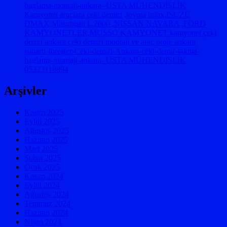
baglama-montaji-ankara- USTA MÜHENDİSLİK
Kamyonet araçlara çeki demiri ,toyota hılux,ISUZU
DMAX,Mitsubishi L 2000 ,NISSAN NAVARA ,FORD
KAMYONETLER,MUSSO KAMYONET kamyonet çeki
demri ankara çeki demiri montajı ve araç proje ankara
subaru-forester-Ceki-demiri-Ankara-ceki-demir-takma-
baglama-montaji-ankara- USTA MÜHENDİSLİK
05323118894
Arşivler
Kasım 2025
Eylül 2025
Ağustos 2025
Haziran 2025
Mart 2025
Şubat 2025
Ocak 2025
Kasım 2024
Eylül 2024
Ağustos 2024
Temmuz 2024
Haziran 2024
Nisan 2024