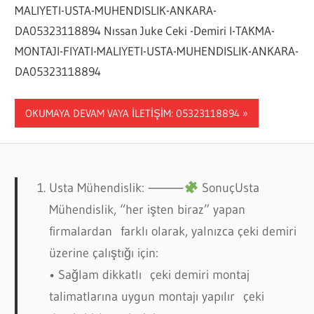
MALIYETI-USTA-MUHENDISLIK-ANKARA-
DA05323118894 Nıssan Juke Ceki -Demiri I-TAKMA-
MONTAJI-FIYATI-MALIYETI-USTA-MUHENDISLIK-ANKARA-
DA05323118894
OKUMAYA DEVAM VAYA İLETİŞİM: 05323118894
Usta Mühendislik: ⸻
SonuçUsta
Mühendislik, “her işten biraz” yapan
firmalardan farklı olarak, yalnızca çeki demiri
üzerine çalıştığı için:
• Sağlam dikkatlı çeki demiri montaj
talimatlarına uygun montajı yapılır çeki