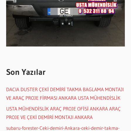
Son Yazılar
DACIA DUSTER ÇEKİ DEMİRİ TAKMA BAGLAMA MONTAJI
VE ARAÇ PROJE FİRMASI ANKARA USTA MÜHENDİSLİK
USTA MÜHENDİSLİK ARAÇ PROJE OFİSİ ANKARA ARAÇ
PROJE VE ÇEKİ DEMİRİ MONTAJI ANKARA
subaru-forester-Ceki-demiri-Ankara-ceki-demir-takma-