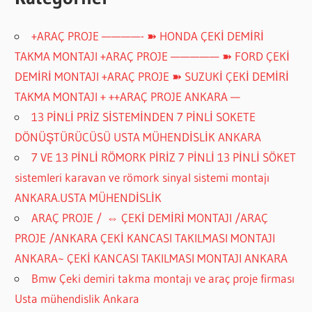
+ARAÇ PROJE ————- ➽ HONDA ÇEKİ DEMİRİ
TAKMA MONTAJI +ARAÇ PROJE ————— ➽ FORD ÇEKİ
DEMİRİ MONTAJI +ARAÇ PROJE ➽ SUZUKİ ÇEKİ DEMİRİ
TAKMA MONTAJI + ++ARAÇ PROJE ANKARA —
13 PİNLİ PRİZ SİSTEMİNDEN 7 PİNLİ SOKETE
DÖNÜŞTÜRÜCÜSÜ USTA MÜHENDİSLİK ANKARA
7 VE 13 PİNLİ RÖMORK PİRİZ 7 PİNLİ 13 PİNLİ SÖKET
sistemleri karavan ve römork sinyal sistemi montajı
ANKARA.USTA MÜHENDİSLİK
ARAÇ PROJE / ⇔ ÇEKİ DEMİRİ MONTAJI /ARAÇ
PROJE /ANKARA ÇEKİ KANCASI TAKILMASI MONTAJI
ANKARA~ ÇEKİ KANCASI TAKILMASI MONTAJI ANKARA
Bmw Çeki demiri takma montajı ve araç proje firması
Usta mühendislik Ankara