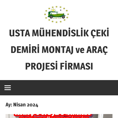
Skip
to
content
USTA MÜHENDİSLİK ÇEKİ
DEMİRİ MONTAJ ve ARAÇ
PROJESİ FİRMASI
BİZİM
İŞİMİZ
SADECE
ÇEKİ
Ay:
Nisan 2024
DEMİRİ
MONTAJ