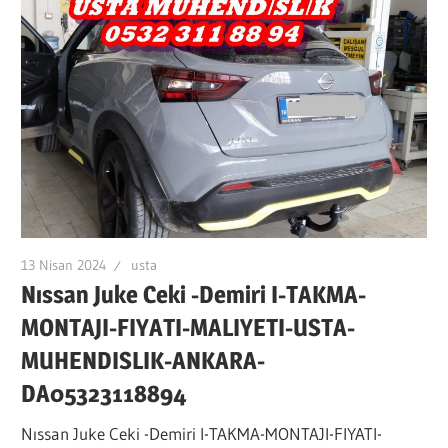
VE
ARAÇ
PROJE
FİRMASI
ANKARA
OSTİMDE
13 Nisan 2024
usta
Nıssan Juke Ceki -Demiri I-TAKMA-
MONTAJI-FIYATI-MALIYETI-USTA-
MUHENDISLIK-ANKARA-
DA05323118894
Nıssan Juke Ceki -Demiri I-TAKMA-MONTAJI-FIYATI-