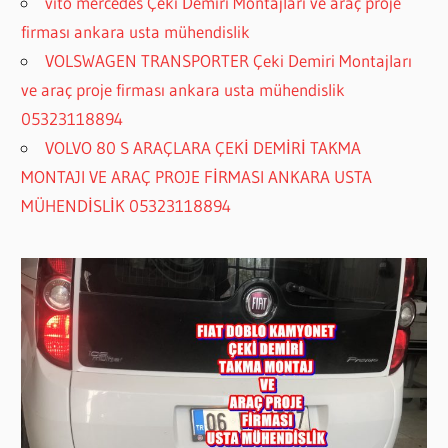
vıto mercedes Çeki Demiri Montajları ve araç proje
firması ankara usta mühendislik
VOLSWAGEN TRANSPORTER Çeki Demiri Montajları
ve araç proje firması ankara usta mühendislik
05323118894
VOLVO 80 S ARAÇLARA ÇEKİ DEMİRİ TAKMA
MONTAJI VE ARAÇ PROJE FİRMASI ANKARA USTA
MÜHENDİSLİK 05323118894