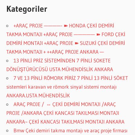
Kategoriler
+ARAÇ PROJE ————- ➽ HONDA ÇEKİ DEMİRİ
TAKMA MONTAJI +ARAÇ PROJE ————— ➽ FORD ÇEKİ
DEMİRİ MONTAJI +ARAÇ PROJE ➽ SUZUKİ ÇEKİ DEMİRİ
TAKMA MONTAJI + ++ARAÇ PROJE ANKARA —
13 PİNLİ PRİZ SİSTEMİNDEN 7 PİNLİ SOKETE
DÖNÜŞTÜRÜCÜSÜ USTA MÜHENDİSLİK ANKARA
7 VE 13 PİNLİ RÖMORK PİRİZ 7 PİNLİ 13 PİNLİ SÖKET
sistemleri karavan ve römork sinyal sistemi montajı
ANKARA.USTA MÜHENDİSLİK
ARAÇ PROJE / ⇔ ÇEKİ DEMİRİ MONTAJI /ARAÇ
PROJE /ANKARA ÇEKİ KANCASI TAKILMASI MONTAJI
ANKARA~ ÇEKİ KANCASI TAKILMASI MONTAJI ANKARA
Bmw Çeki demiri takma montajı ve araç proje firması