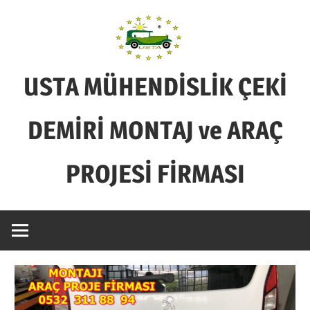
Skip
to
content
USTA MÜHENDİSLİK ÇEKİ
DEMİRİ MONTAJ ve ARAÇ
PROJESİ FİRMASI
BİZİM
İŞİMİZ
SADECE
ÇEKİ
DEMİRİ
MONTAJ