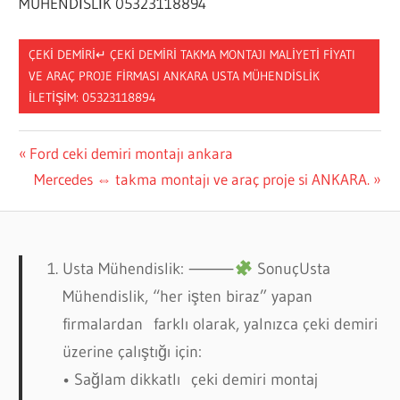
MÜHENDİSLİK 05323118894
ÇEKI DEMIRI↵ ÇEKI DEMIRI TAKMA MONTAJI MALIYETI FIYATI
VE ARAÇ PROJE FIRMASI ANKARA USTA MÜHENDİSLİK
İLETİŞİM: 05323118894
Yazı
Previous
Ford ceki demiri montajı ankara
Post:
Next
Mercedes ⇔ takma montajı ve araç proje si ANKARA.
gezinmesi
Post:
Usta Mühendislik: ⸻
SonuçUsta
Mühendislik, “her işten biraz” yapan
firmalardan farklı olarak, yalnızca çeki demiri
üzerine çalıştığı için:
• Sağlam dikkatlı çeki demiri montaj