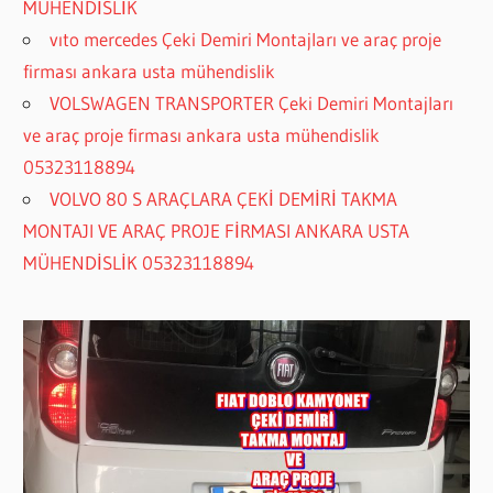
MÜHENDİSLİK
vıto mercedes Çeki Demiri Montajları ve araç proje
firması ankara usta mühendislik
VOLSWAGEN TRANSPORTER Çeki Demiri Montajları
ve araç proje firması ankara usta mühendislik
05323118894
VOLVO 80 S ARAÇLARA ÇEKİ DEMİRİ TAKMA
MONTAJI VE ARAÇ PROJE FİRMASI ANKARA USTA
MÜHENDİSLİK 05323118894