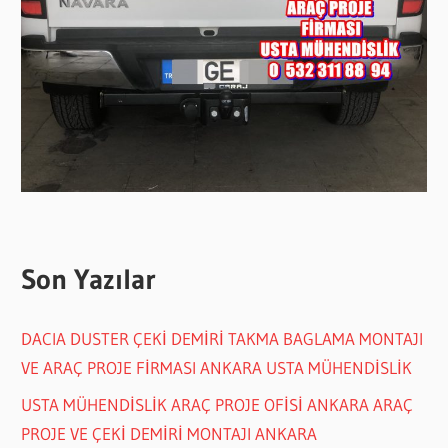
Son Yazılar
DACIA DUSTER ÇEKİ DEMİRİ TAKMA BAGLAMA MONTAJI
VE ARAÇ PROJE FİRMASI ANKARA USTA MÜHENDİSLİK
USTA MÜHENDİSLİK ARAÇ PROJE OFİSİ ANKARA ARAÇ
PROJE VE ÇEKİ DEMİRİ MONTAJI ANKARA