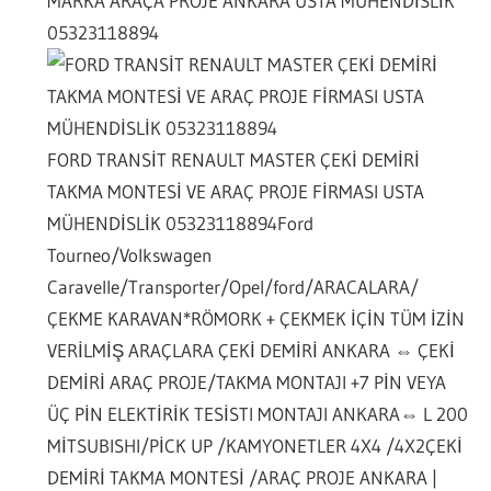
MARKA ARAÇA PROJE ANKARA USTA MÜHENDİSLİK
05323118894
FORD TRANSİT RENAULT MASTER ÇEKİ DEMİRİ
TAKMA MONTESİ VE ARAÇ PROJE FİRMASI USTA
MÜHENDİSLİK 05323118894
Ford
Tourneo/Volkswagen
Caravelle/Transporter/Opel/ford/ARACALARA/
ÇEKME KARAVAN*RÖMORK + ÇEKMEK İÇİN TÜM İZİN
VERİLMİŞ ARAÇLARA ÇEKİ DEMİRİ ANKARA ⇔ ÇEKİ
DEMİRİ ARAÇ PROJE/TAKMA MONTAJI +7 PİN VEYA
ÜÇ PİN ELEKTİRİK TESİSTI MONTAJI ANKARA⇔ L 200
MİTSUBISHI/PİCK UP /KAMYONETLER 4X4 /4X2ÇEKİ
DEMİRİ TAKMA MONTESİ /ARAÇ PROJE ANKARA |