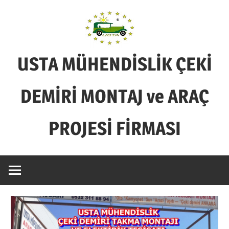
Skip
to
content
USTA MÜHENDİSLİK ÇEKİ
DEMİRİ MONTAJ ve ARAÇ
PROJESİ FİRMASI
BİZİM
İŞİMİZ
SADECE
ÇEKİ
DEMİRİ
MONTAJ