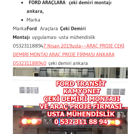
FORD ARAÇLARA çeki demiri montajı
ankara,
Marka
Marka
Ford
Araçlara
Çeki Demiri
Montajı
uygulaması -usta mühendislik
05323118894
7 Nisan 2019
usta
~~ARAÇ PROJE ÇEKİ
DEMİRİ MONTAJ ARAÇ PROJE FİRMASI ANKARA
05323118894
0
çeki demiri ankara