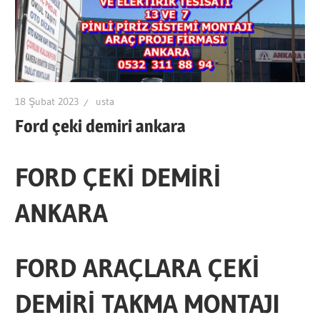
VE
ARAÇ
PROJE
FİRMASI
ANKARA
18 Şubat 2023
usta
OSTİMDE
Ford çeki demiri ankara
FORD ÇEKİ DEMİRİ
ANKARA
FORD ARAÇLARA ÇEKİ
DEMİRİ TAKMA MONTAJI